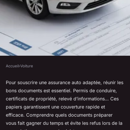
Accueil
›
Voiture
VOITURE
Les documents indispensables
Pour souscrire une assurance auto adaptée, réunir les
bons documents est essentiel. Permis de conduire,
pour votre assurance auto
certificats de propriété, relevé d’informations… Ces
papiers garantissent une couverture rapide et
Pauline
•
26 août 2025
•
4 min de lecture
efficace. Comprendre quels documents préparer
vous fait gagner du temps et évite les refus lors de la